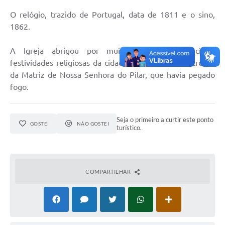
O relógio, trazido de Portugal, data de 1811 e o sino,
Contratos
1862.
Audiências Públicas
A Igreja abrigou por muitos anos, as principais
Arquivos para Download
festividades religiosas da cidade durante a reconstrução
da Matriz de Nossa Senhora do Pilar, que havia pegado
Carta de Serviços
fogo.
Notícias
Turismo
Seja o primeiro a curtir este ponto
GOSTEI
NÃO GOSTEI
turístico.
Obras
Galeria de Vídeos
COMPARTILHAR
Secretarias
Projetos
Contas Públicas