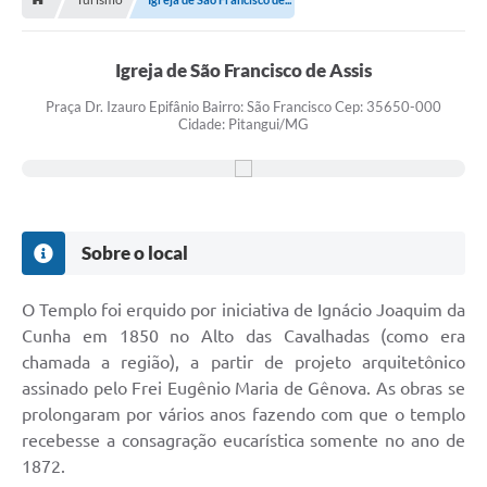
Contratos
Arquivos
Igreja de São Francisco de Assis
Farmácia Básica
Praça Dr. Izauro Epifânio Bairro: São Francisco Cep: 35650-000
Cidade: Pitangui/MG
Lei Paulo Gustavo
Lei Aldir Blanc
Serviços
Sobre o local
Ouvidoria
Política de Privacidade
O Templo foi erquido por iniciativa de Ignácio Joaquim da
Cunha em 1850 no Alto das Cavalhadas (como era
Parcerias OSC
chamada a região), a partir de projeto arquitetônico
assinado pelo Frei Eugênio Maria de Gênova. As obras se
Transparência
prolongaram por vários anos fazendo com que o templo
A Nossa Cidade
recebesse a consagração eucarística somente no ano de
1872.
Galeria de Fotos