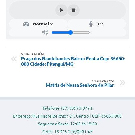
Legislação
Editais
Links
Serviços Online
Telefones Úteis
VEJA TAMBÉM
Praça dos Bandeirantes Bairro: Penha Cep: 35650-
000 Cidade: Pitangui/MG
Transparência
A Prefeitura
MAIS TURISMO
Matriz de Nossa Senhora do Pilar
Enquete
Jornal
Telefone: (37) 99975-0774
Agenda
Endereço: Rua Padre Belchior, 51, Centro | CEP: 35650-000
Diário Oficial
Segunda à Sexta: 12:00 às 18:00
CNPJ: 18.315.226/0001-47
Contato