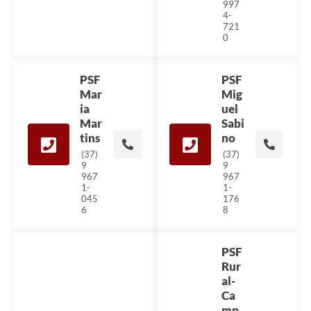
997
4-
721
0
PSF
PSF
Mar
Mig
ia
uel
Mar
Sabi
tins
no
(37)
(37)
9
9
967
967
1-
1-
045
176
6
8
PSF
Rur
al-
Ca
mp