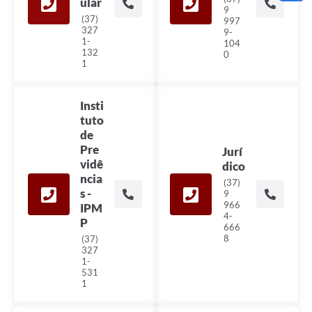
ular
9
(37)
997
327
9-
1-
104
132
0
1
Insti
tuto
de
Pre
Jurí
vidê
dico
ncia
(37)
s -
9
966
IPM
4-
P
666
8
(37)
327
1-
531
1