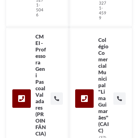
327
1-
1-
504
459
6
9
CM
Col
EI -
égio
Prof
Co
esso
mer
ra
cial
Gen
Mu
i
nici
Pas
pal
coal
"Li
Val
ma
ada
Gui
res
mar
(PR
ães"
OIN
(CAI
FÂN
C)
CIA)
(37)