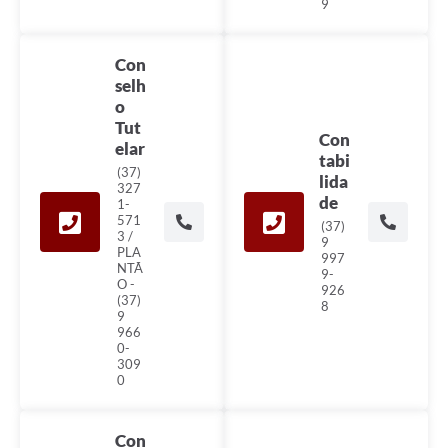
9
Con
selh
o
Tut
Con
elar
tabi
(37)
lida
327
de
1-
571
(37)
3 /
9
PLA
997
NTÃ
9-
O -
926
(37)
8
9
966
0-
309
0
Con