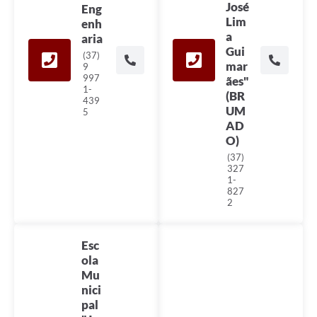
José
Eng
Lim
enh
a
aria
Gui
(37)
mar
9
997
ães"
1-
(BR
439
UM
5
AD
O)
(37)
327
1-
827
2
Esc
ola
Mu
nici
pal