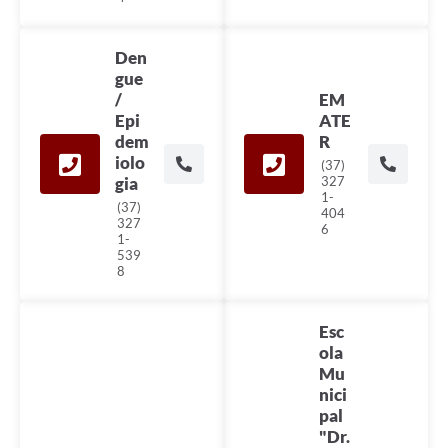
Den
gue
/
EM
Epi
ATE
dem
R
iolo
(37)
gia
327
1-
(37)
404
327
6
1-
539
8
Esc
ola
Mu
nici
pal
"Dr.