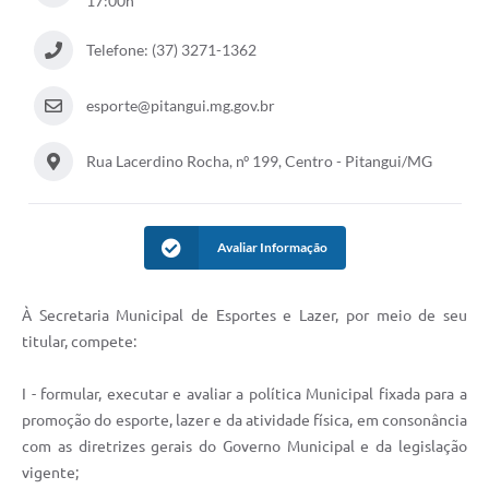
17:00h
Contratos
Telefone: (37) 3271-1362
Audiências Públicas
esporte@pitangui.mg.gov.br
Arquivos para Download
Rua Lacerdino Rocha, nº 199, Centro - Pitangui/MG
Carta de Serviços
Notícias
Avaliar Informação
Turismo
Obras
À Secretaria Municipal de Esportes e Lazer, por meio de seu
Galeria de Vídeos
titular, compete:
Secretarias
I - formular, executar e avaliar a política Municipal fixada para a
Projetos
promoção do esporte, lazer e da atividade física, em consonância
com as diretrizes gerais do Governo Municipal e da legislação
Contas Públicas
vigente;