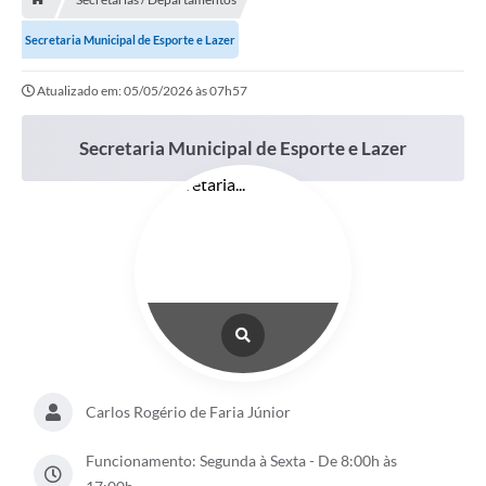
Contratos
Secretaria Municipal de Esporte e Lazer
Arquivos
Atualizado em: 05/05/2026 às 07h57
Farmácia Básica
Lei Paulo Gustavo
Secretaria Municipal de Esporte e Lazer
Lei Aldir Blanc
Serviços
Ouvidoria
Política de Privacidade
Parcerias OSC
Transparência
Carlos Rogério de Faria Júnior
A Nossa Cidade
Funcionamento: Segunda à Sexta - De 8:00h às
Galeria de Fotos