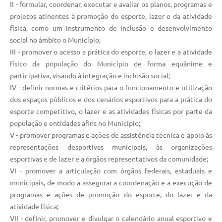
II - formular, coordenar, executar e avaliar os planos, programas e
Legislação
projetos atinentes à promoção do esporte, lazer e da atividade
Editais
física, como um instrumento de inclusão e desenvolvimento
social no âmbito o Município;
Links
III - promover o acesso a prática do esporte, o lazer e a atividade
físico da população do Município de forma equânime e
Serviços Online
participativa, visando à integração e inclusão social;
Telefones Úteis
IV - definir normas e critérios para o funcionamento e utilização
dos espaços públicos e dos cenários esportivos para a prática do
Transparência
esporte competitivo, o lazer e as atividades físicas por parte da
população e entidades afins no Município;
A Prefeitura
V - promover programas e ações de assistência técnica e apoio às
Enquete
representações desportivas municipais, às organizações
esportivas e de lazer e a órgãos representativos da comunidade;
Jornal
VI - promover a articulação com órgãos federais, estaduais e
Agenda
municipais, de modo a assegurar a coordenação e a execução de
programas e ações de promoção do esporte, do lazer e da
Diário Oficial
atividade física;
VII - definir, promover e divulgar o calendário anual esportivo e
Contato