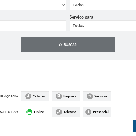
Serviço para
BUSCAR
Cidadão
Empresa
Servidor
SERVIÇO PARA:
Online
Telefone
Presencial
A DE ACESSO: