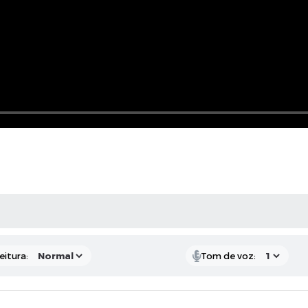
 MÍDIAS
eitura:
Tom de voz: