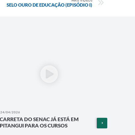
MAIS VÍDEOS
SELO OURO DE EDUCAÇÃO (EPISÓDIO I)
24/04/2026
15/04/202
CARRETA DO SENAC JÁ ESTÁ EM
DIA NA
PITANGUI PARA OS CURSOS
DOENÇ