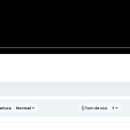
 MÍDIAS
eitura:
Tom de voz: