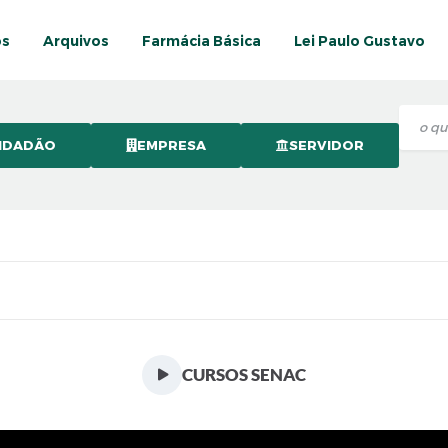
os
Arquivos
Farmácia Básica
Lei Paulo Gustavo
IDADÃO
EMPRESA
SERVIDOR
CURSOS SENAC