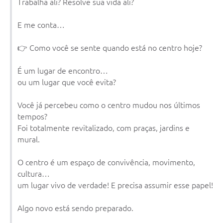
Trabalha ali? Resolve sua vida ali?
Contratos
E me conta…
Audiências Públicas
👉 Como você se sente quando está no centro hoje?
Arquivos para Download
É um lugar de encontro…
Carta de Serviços
ou um lugar que você evita?
Notícias
Você já percebeu como o centro mudou nos últimos
Turismo
tempos?
Foi totalmente revitalizado, com praças, jardins e
Obras
mural.
Galeria de Vídeos
O centro é um espaço de convivência, movimento,
Secretarias
cultura…
um lugar vivo de verdade! E precisa assumir esse papel!
Projetos
Algo novo está sendo preparado.
Contas Públicas