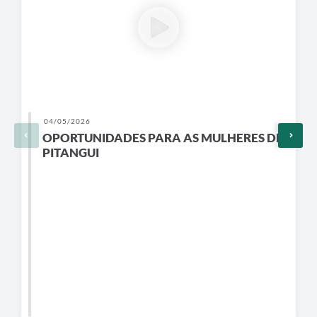
5/2026
28/04/2026
RTUNIDADES PARA AS MULHERES DE
SENAC
ANGUI