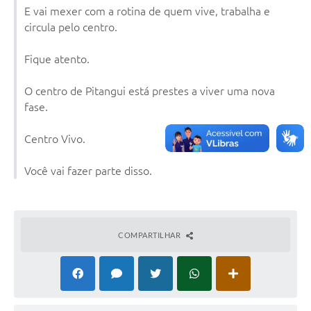
E vai mexer com a rotina de quem vive, trabalha e
Legislação
circula pelo centro.
Editais
Fique atento.
Links
O centro de Pitangui está prestes a viver uma nova
Serviços Online
fase.
Telefones Úteis
Centro Vivo.
Transparência
Você vai fazer parte disso.
A Prefeitura
Enquete
Jornal
COMPARTILHAR
Agenda
Diário Oficial
Contato