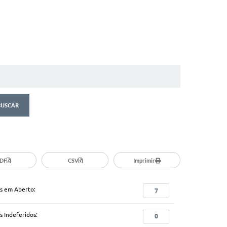
DF
CSV
Imprimir
s em Aberto:
7
s Indeferidos:
0