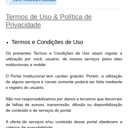
Contratos
Arquivos
Termos de Uso & Política de
Privacidade
Farmácia Básica
Lei Paulo Gustavo
Termos e Condições de Uso
Lei Aldir Blanc
Os presentes Termos e Condições de Uso visam regular a
Serviços
utilização por você, usuário, de nossos serviços pelos sites
institucionais e mobile.
Ouvidoria
O Portal Institucional tem caráter gratuito. Porém, a utilização
Política de Privacidade
de alguns serviços e canais somente poderá ser feita mediante
o registro do usuário;
Parcerias OSC
Não nos responsabilizamos por danos a terceiros que decorram
Transparência
de falhas de acesso, transmissão, difusão ou disponibilização
de conteúdo e de serviços do portal;
A Nossa Cidade
A oferta de serviços e/ou conteúdo desse portal obedecem a
Galeria de Fotos
critérios de acessibilidade;