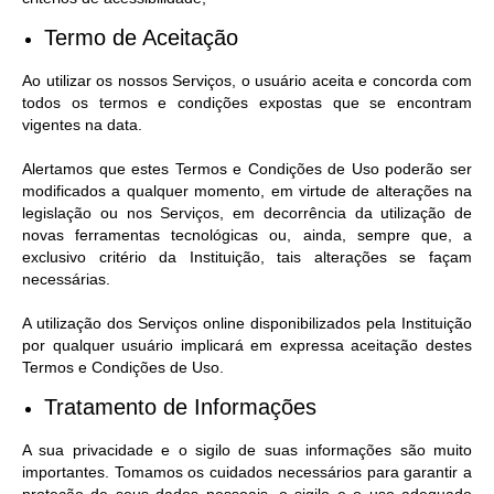
Termo de Aceitação
Contratos
Audiências Públicas
Ao utilizar os nossos Serviços, o usuário aceita e concorda com
todos os termos e condições expostas que se encontram
Arquivos para Download
vigentes na data.
Carta de Serviços
Alertamos que estes Termos e Condições de Uso poderão ser
modificados a qualquer momento, em virtude de alterações na
Notícias
legislação ou nos Serviços, em decorrência da utilização de
novas ferramentas tecnológicas ou, ainda, sempre que, a
Turismo
exclusivo critério da Instituição, tais alterações se façam
necessárias.
Obras
A utilização dos Serviços online disponibilizados pela Instituição
Galeria de Vídeos
por qualquer usuário implicará em expressa aceitação destes
Termos e Condições de Uso.
Secretarias
Tratamento de Informações
Projetos
A sua privacidade e o sigilo de suas informações são muito
Contas Públicas
importantes. Tomamos os cuidados necessários para garantir a