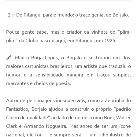
Legislação
🎨✨ De Pitangui para o mundo: o traço genial de Borjalo.
Editais
Links
Pouca gente sabe, mas o criador da vinheta do “plim-
plim” da Globo nasceu aqui, em Pitangui, em 1925.
Serviços Online
Telefones Úteis
🖋️ Mauro Borja Lopes, o Borjalo e se tornou um dos
Transparência
maiores cartunistas brasileiros, um artista que traduziu o
humor e a sensibilidade mineira em traços simples,
A Prefeitura
marcantes e cheios de poesia.
Enquete
Autor de personagens inesquecíveis, como a Zebrinha do
Jornal
Fantástico, Borjalo ajudou a construir o próprio “padrão
Agenda
Globo de qualidade” ao lado de nomes como Boni, Walter
Diário Oficial
Clark e Armando Nogueira. Mas antes de ser um ícone
nacional, ele foi — e sempre será — um filho ilustre de
Contato