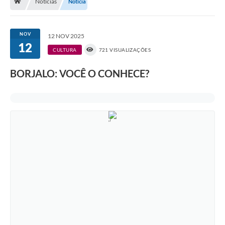
Notícias
Notícia
Contratos
Arquivos
NOV
12 NOV 2025
Farmácia Básica
12
CULTURA
721 VISUALIZAÇÕES
Lei Paulo Gustavo
BORJALO: VOCÊ O CONHECE?
Lei Aldir Blanc
Serviços
Ouvidoria
Política de Privacidade
Parcerias OSC
Transparência
A Nossa Cidade
Galeria de Fotos