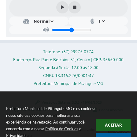
Telefone: (37) 99975-0774
Endereço: Rua Padre Belchior, 51, Centro | CEP: 35650-000
Segunda à Sexta: 12:00 às 18:00
CNPJ: 18.315.226/0001-47
Prefeitura Municipal de Pitangui - MG
Versão do Sistema:
3.5.3 - 19/06/2026
Prefeitura Municipal de Pitangui - MG e os cookies:
Portal atualizado em:
07/08/2026 15:43
Dados Abertos
nosso site usa cookies para melhorar a sua
experiência de navegação. Ao continuar você
ACEITAR
concorda com a nossa
Política de Cookies
e
Copyright Instar - 2006-2026. Todos os direitos reservados -
Privacidade
.
Instar Tecnologia