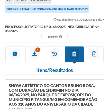
Contratos
PROCESSO LICITATORIO N° 0168/2025 INEXIGIBILIDADE N° 05/2025
Arquivos
Atualizado em: 21/05/2025 às 14h07
Farmácia Básica
PROCESSO LICITATORIO N° 0168/2025 INEXIGIBILIDADE N°
Lei Paulo Gustavo
05/2025
Imprimir
Lei Aldir Blanc
Serviços
1
Ouvidoria
Política de Privacidade
Itens/Resultados
Parcerias OSC
SHOW ARTÍSTICO DO CANTOR BRUNO ROSA,
Transparência
COM DURAÇÃO DE 1H:40MIN NO DIA
06/06/2025, NO PARQUE DE EXPOSIÇÕES DO
A Nossa Cidade
MUNICÍPIO PITANGUI/MG EM COMEMORAÇÃO
AOS 310 ANOS DO ANIVERSÁRIO DA CIDADE
Galeria de Fotos