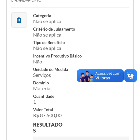
EM ANDAMENTO
Contratos
Categoria
Não se aplica
Audiências Públicas
Critério de Julgamento
Não se aplica
Arquivos para Download
Tipo de Benefício
Carta de Serviços
Não se aplica
Incentivo Produtivo Básico
Notícias
Não
Unidade de Medida
Turismo
Serviços
Domínio
Obras
Material
Galeria de Vídeos
Quantidade
1
Secretarias
Valor Total
R$ 87.500,00
Projetos
RESULTADO
S
Contas Públicas