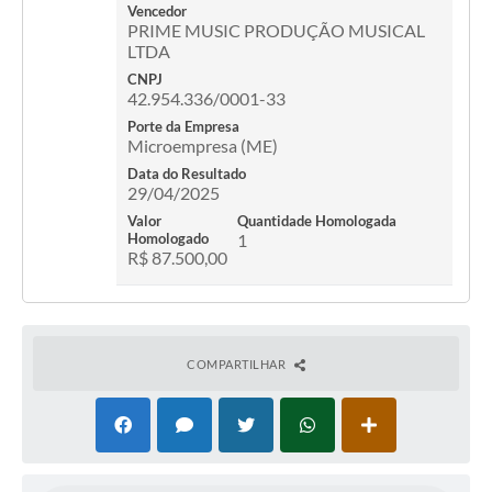
Vencedor
Legislação
PRIME MUSIC PRODUÇÃO MUSICAL
LTDA
Editais
CNPJ
42.954.336/0001-33
Links
Porte da Empresa
Microempresa (ME)
Serviços Online
Data do Resultado
Telefones Úteis
29/04/2025
Valor
Quantidade Homologada
Transparência
Homologado
1
R$ 87.500,00
A Prefeitura
Enquete
Jornal
COMPARTILHAR
Agenda
Diário Oficial
Contato