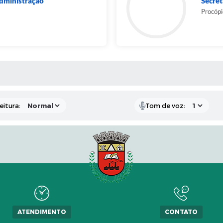
Administração
Secret
Procópi
 MÍDIAS
eitura:
Tom de voz:
ATENDIMENTO
CONTATO