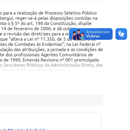
 para a realização de Processo Seletivo Público
angui, reger-se-á pelas disposições contidas na
ta o § 5º do art. 198 da Constituição, dispõe
14 de fevereiro de 2006, e dá outras
 a revisão das diretrizes para a organização da
que “altera a Lei nº 11.350, de 5 de outubro de
ntes de Combates às Endemias”; na Lei Federal nº
ulação das atribuições, a jornada e as condições de
rte dos profissionais Agentes Comunitários de
ho de 1990, Emenda Revisora nº 001 promulgada
 Servidores Públicos da Administração Direta, das
julho de 2022, que “Dispõe sobre a
o âmbito do Município de Pitangui e dá outras
e junho de 1990, Emenda Revisora nº 001
Estatuto dos Servidores Públicos da
 posteriores, legislações complementares e demais