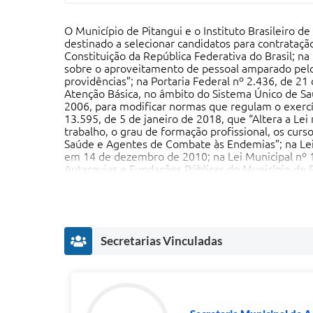
O Município de Pitangui e o Instituto Brasileiro 
destinado a selecionar candidatos para contrataçã
Constituição da República Federativa do Brasil; na
sobre o aproveitamento de pessoal amparado pelo 
providências”; na Portaria Federal nº 2.436, de 21
Atenção Básica, no âmbito do Sistema Único de Saú
2006, para modificar normas que regulam o exercí
13.595, de 5 de janeiro de 2018, que “Altera a Lei
trabalho, o grau de formação profissional, os cur
Saúde e Agentes de Combate às Endemias”; na Le
em 14 de dezembro de 2010; na Lei Municipal nº 1
Autarquias e Fundações Públicas do Município de Pi
regulamentação das profissões de Agente Comunit
providências.” e alterações; e, subsidiariamente
promulgada em 14 de dezembro de 2010; na Lei Mu
Administração Direta, das Autarquias e Fundações 
normas contidas neste Edital.
Secretarias Vinculadas