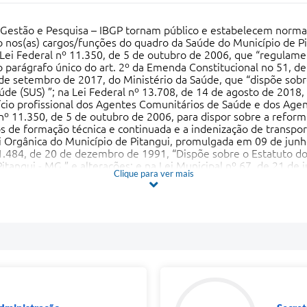
de Gestão e Pesquisa – IBGP tornam público e estabelecem normas
o nos(as) cargos/funções do quadro da Saúde do Município de Pit
 Lei Federal nº 11.350, de 5 de outubro de 2006, que “regulamen
parágrafo único do art. 2º da Emenda Constitucional no 51, de 
 de setembro de 2017, do Ministério da Saúde, que “dispõe sobre
de (SUS) ”; na Lei Federal nº 13.708, de 14 de agosto de 2018, 
cio profissional dos Agentes Comunitários de Saúde e dos Age
 nº 11.350, de 5 de outubro de 2006, para dispor sobre a reform
sos de formação técnica e continuada e a indenização de transpo
i Orgânica do Município de Pitangui, promulgada em 09 de jun
.484, de 20 de dezembro de 1991, “Dispõe sobre o Estatuto dos
tangui - MG.” e alterações; e na Lei Municipal nº 67, de 21 de 
Clique para ver mais
ário de Saúde (ACS) e Agente de Combate às Endemias (ACE), n
, na Lei Orgânica do Município de Pitangui, promulgada em 09 d
nicipal nº 1.484, de 20 de dezembro de 1991, “Dispõe sobre o 
Públicas do Município de Pitangui - MG.” e todas as alterações