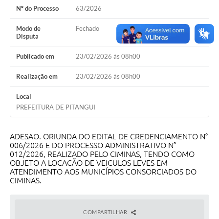
Nº do Processo
63/2026
Contratos
Modo de
Fechado
Audiências Públicas
Disputa
Arquivos para Download
Publicado em
23/02/2026 às 08h00
Carta de Serviços
Realização em
23/02/2026 às 08h00
Notícias
Local
PREFEITURA DE PITANGUI
Turismo
Obras
ADESAO. ORIUNDA DO EDITAL DE CREDENCIAMENTO N°
006/2026 E DO PROCESSO ADMINISTRATIVO N°
Galeria de Vídeos
012/2026, REALIZADO PELO CIMINAS, TENDO COMO
OBJETO A LOCACÃO DE VEICULOS LEVES EM
Secretarias
ATENDIMENTO AOS MUNICÍPIOS CONSORCIADOS DO
CIMINAS.
Projetos
Contas Públicas
COMPARTILHAR