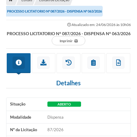
Contratos
PROCESSO LICITATORIO N° 087/2026 - DISPENSA N° 063/2026
Arquivos
Atualizado em: 24/06/2026 às 10h06
Farmácia Básica
PROCESSO LICITATORIO N° 087/2026 - DISPENSA N° 063/2026
Lei Paulo Gustavo
Imprimir
Lei Aldir Blanc
Serviços
Ouvidoria
Detalhes
Política de Privacidade
Parcerias OSC
Situação
ABERTO
Transparência
Modalidade
Dispensa
A Nossa Cidade
Nº da Licitação
87/2026
Galeria de Fotos