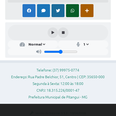
Legislação
Editais
Links
Serviços Online
Telefones Úteis
Transparência
A Prefeitura
Telefone: (37) 99975-0774
Enquete
Endereço: Rua Padre Belchior, 51, Centro | CEP: 35650-000
Segunda à Sexta: 12:00 às 18:00
Jornal
CNPJ: 18.315.226/0001-47
Agenda
Prefeitura Municipal de Pitangui - MG
Diário Oficial
Versão do Sistema:
3.5.3 - 19/06/2026
Contato