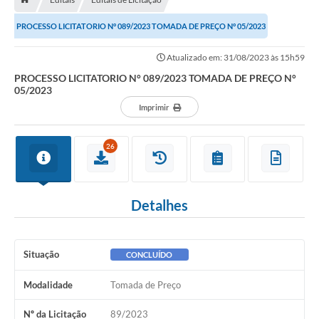
Contratos
PROCESSO LICITATORIO N° 089/2023 TOMADA DE PREÇO N° 05/2023
Arquivos
Atualizado em: 31/08/2023 às 15h59
Farmácia Básica
PROCESSO LICITATORIO N° 089/2023 TOMADA DE PREÇO N°
Lei Paulo Gustavo
05/2023
Imprimir
Lei Aldir Blanc
Serviços
26
Ouvidoria
Política de Privacidade
Detalhes
Parcerias OSC
Situação
CONCLUÍDO
Transparência
Modalidade
Tomada de Preço
A Nossa Cidade
Nº da Licitação
89/2023
Galeria de Fotos