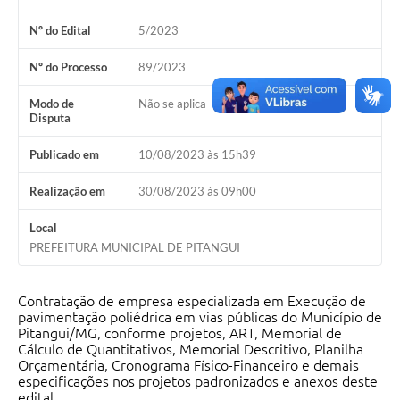
Contratos
Nº do Edital
5/2023
Audiências Públicas
Nº do Processo
89/2023
Arquivos para Download
Modo de
Não se aplica
Disputa
Carta de Serviços
Publicado em
10/08/2023 às 15h39
Notícias
Realização em
30/08/2023 às 09h00
Turismo
Local
Obras
PREFEITURA MUNICIPAL DE PITANGUI
Galeria de Vídeos
Contratação de empresa especializada em Execução de
Secretarias
pavimentação poliédrica em vias públicas do Município de
Pitangui/MG, conforme projetos, ART, Memorial de
Projetos
Cálculo de Quantitativos, Memorial Descritivo, Planilha
Orçamentária, Cronograma Físico-Financeiro e demais
Contas Públicas
especificações nos projetos padronizados e anexos deste
edital