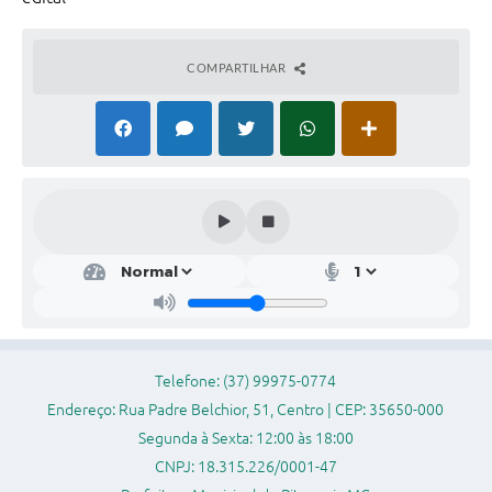
Legislação
Editais
COMPARTILHAR
Links
Serviços Online
Telefones Úteis
Transparência
A Prefeitura
Enquete
Jornal
Telefone: (37) 99975-0774
Agenda
Endereço: Rua Padre Belchior, 51, Centro | CEP: 35650-000
Segunda à Sexta: 12:00 às 18:00
Diário Oficial
CNPJ: 18.315.226/0001-47
Contato