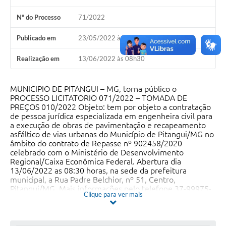
Contratos
Nº do Processo
71/2022
Audiências Públicas
Publicado em
23/05/2022 às 09h29
Arquivos para Download
Realização em
13/06/2022 às 08h30
Carta de Serviços
MUNICIPIO DE PITANGUI – MG, torna público o
Notícias
PROCESSO LICITATORIO 071/2022 – TOMADA DE
PREÇOS 010/2022 Objeto: tem por objeto a contratação
Turismo
de pessoa jurídica especializada em engenheira civil para
a execução de obras de pavimentação e recapeamento
asfáltico de vias urbanas do Município de Pitangui/MG no
Obras
âmbito do contrato de Repasse nº 902458/2020
celebrado com o Ministério de Desenvolvimento
Galeria de Vídeos
Regional/Caixa Econômica Federal. Abertura dia
13/06/2022 as 08:30 horas, na sede da prefeitura
Secretarias
municipal, a Rua Padre Belchior, nº 51, Centro,
Pitangui/MG. Mais informações pelo telefone 37-99975-
Projetos
Clique para ver mais
0291. O edital encontra-se no site
htps://Pitangui.mg.gov.br.
Contas Públicas