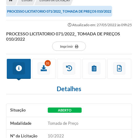
Contratos
PROCESSO LICITATORIO 071/2022_ TOMADA DE PREÇOS 010/2022
Arquivos
Atualizado em: 27/05/2022 às 09h25
Farmácia Básica
PROCESSO LICITATORIO 071/2022_ TOMADA DE PREÇOS
Lei Paulo Gustavo
010/2022
Imprimir
Lei Aldir Blanc
Serviços
31
Ouvidoria
Política de Privacidade
Detalhes
Parcerias OSC
Situação
ABERTO
Transparência
Modalidade
Tomada de Preço
A Nossa Cidade
Nº da Licitação
10/2022
Galeria de Fotos