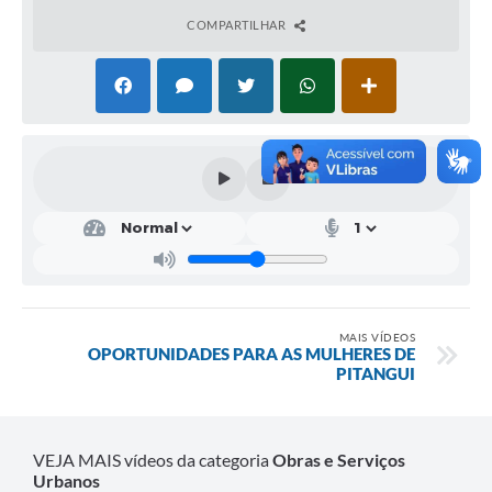
COMPARTILHAR
Contratos
Audiências Públicas
Arquivos para Download
Carta de Serviços
Notícias
Turismo
Obras
Galeria de Vídeos
MAIS VÍDEOS
OPORTUNIDADES PARA AS MULHERES DE
PITANGUI
Secretarias
Projetos
VEJA MAIS vídeos da categoria
Obras e Serviços
Contas Públicas
Urbanos