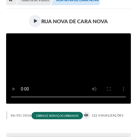
Contratos
Arquivos
RUA NOVA DE CARA NOVA
Farmácia Básica
Lei Paulo Gustavo
Lei Aldir Blanc
Serviços
Ouvidoria
Política de Privacidade
Parcerias OSC
Transparência
06/05/2026
122 VISUALIZAÇÕES
OBRAS E SERVIÇOS URBANOS
A Nossa Cidade
Galeria de Fotos