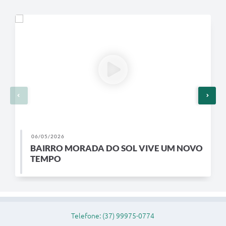
Legislação
Editais
Links
Serviços Online
Telefones Úteis
Transparência
A Prefeitura
06/05/2026
Enquete
BAIRRO MORADA DO SOL VIVE UM NOVO
TEMPO
Jornal
Agenda
Diário Oficial
Telefone: (37) 99975-0774
Contato