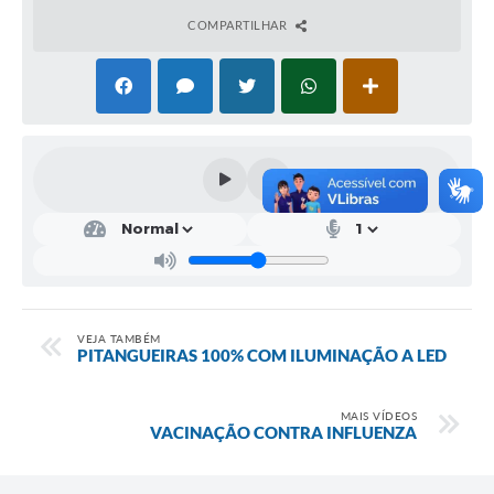
COMPARTILHAR
Contratos
Audiências Públicas
Arquivos para Download
Carta de Serviços
Notícias
Turismo
Obras
Galeria de Vídeos
VEJA TAMBÉM
PITANGUEIRAS 100% COM ILUMINAÇÃO A LED
Secretarias
MAIS VÍDEOS
Projetos
VACINAÇÃO CONTRA INFLUENZA
Contas Públicas