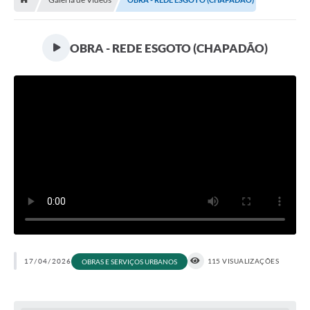
Contratos
Arquivos
OBRA - REDE ESGOTO (CHAPADÃO)
Farmácia Básica
Lei Paulo Gustavo
Lei Aldir Blanc
Serviços
Ouvidoria
Política de Privacidade
Parcerias OSC
Transparência
17/04/2026
115 VISUALIZAÇÕES
OBRAS E SERVIÇOS URBANOS
A Nossa Cidade
Galeria de Fotos