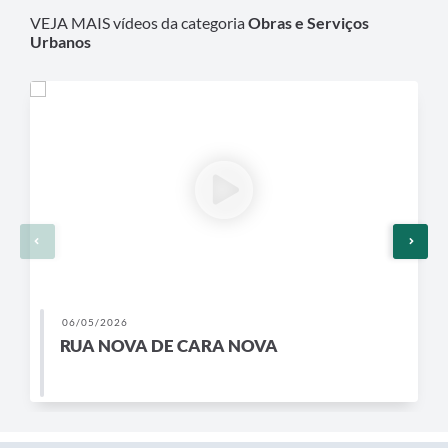
Legislação
VEJA MAIS vídeos da categoria
Obras e Serviços
Urbanos
Editais
Links
Serviços Online
Telefones Úteis
Transparência
A Prefeitura
Enquete
06/05/2026
Jornal
RUA NOVA DE CARA NOVA
Agenda
Diário Oficial
Contato