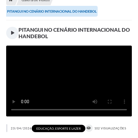
Contratos
PITANGUI NO CENÁRIO INTERNACIONAL DO HANDEBOL
Arquivos
Farmácia Básica
PITANGUI NO CENÁRIO INTERNACIONAL DO
HANDEBOL
Lei Paulo Gustavo
Lei Aldir Blanc
Serviços
Ouvidoria
Política de Privacidade
Parcerias OSC
Transparência
A Nossa Cidade
23/04/2026
102 VISUALIZAÇÕES
EDUCAÇÃO, ESPORTE E LAZER
Galeria de Fotos