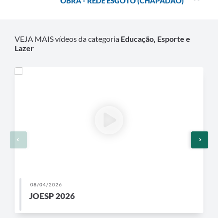
OBRA - REDE ESGOTO (CHAPADÃO)
Legislação
Editais
VEJA MAIS vídeos da categoria
Educação, Esporte e
Links
Lazer
Serviços Online
Telefones Úteis
Transparência
A Prefeitura
Enquete
Jornal
Agenda
08/04/2026
JOESP 2026
Diário Oficial
Contato