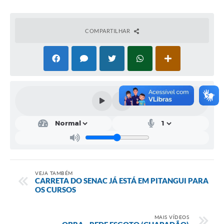
Contratos
COMPARTILHAR
Audiências Públicas
Arquivos para Download
Carta de Serviços
Notícias
Turismo
Obras
Galeria de Vídeos
Secretarias
VEJA TAMBÉM
CARRETA DO SENAC JÁ ESTÁ EM PITANGUI PARA
OS CURSOS
Projetos
Contas Públicas
MAIS VÍDEOS