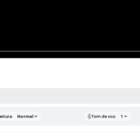
 MÍDIAS
eitura:
Tom de voz: