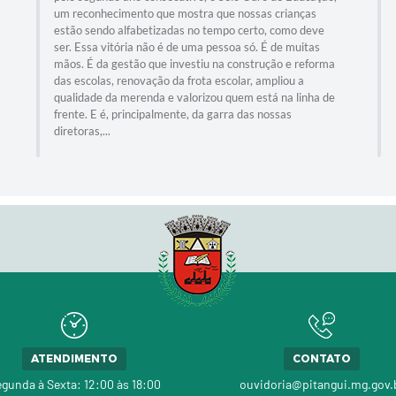
um reconhecimento que mostra que nossas crianças
estão sendo alfabetizadas no tempo certo, como deve
ser. Essa vitória não é de uma pessoa só. É de muitas
mãos. É da gestão que investiu na construção e reforma
das escolas, renovação da frota escolar, ampliou a
qualidade da merenda e valorizou quem está na linha de
frente. E é, principalmente, da garra das nossas
diretoras,...
ATENDIMENTO
CONTATO
gunda à Sexta: 12:00 às 18:00
ouvidoria@pitangui.mg.gov.