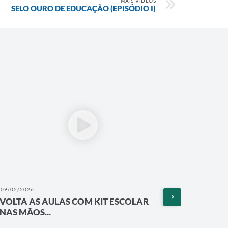
MAIS VÍDEOS
SELO OURO DE EDUCAÇÃO (EPISÓDIO I)
09/02/2026
05/02/202
VOLTA AS AULAS COM KIT ESCOLAR
CAPACI
NAS MÃOS...