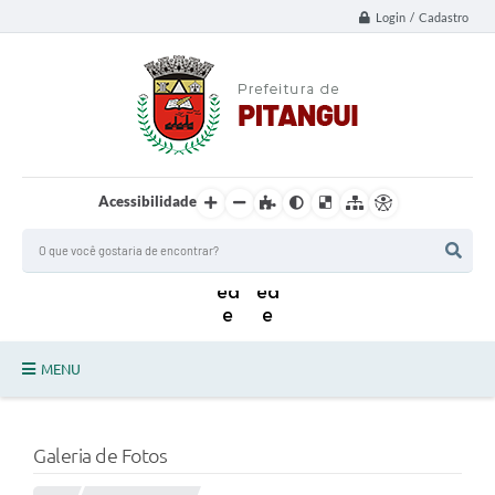
Login / Cadastro
Acessibilidade
MENU
Principal
Galeria de Fotos
Notícias da Cidade