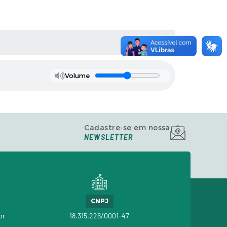
Volume
Cadastre-se em nossa
NEWSLETTER
CNPJ
br
18.315.226/0001-47