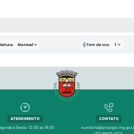
AS MÍDIAS
eitura:
Tom de voz:
ATENDIMENTO
CONTATO
gunda à Sexta: 12:00 às 18:00
ouvidoria@pitangui.mg.gov.
(37) 99975-0774