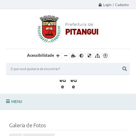
Login / Cadastro
Acessibilidade
MENU
Principal
Galeria de Fotos
Notícias da Cidade