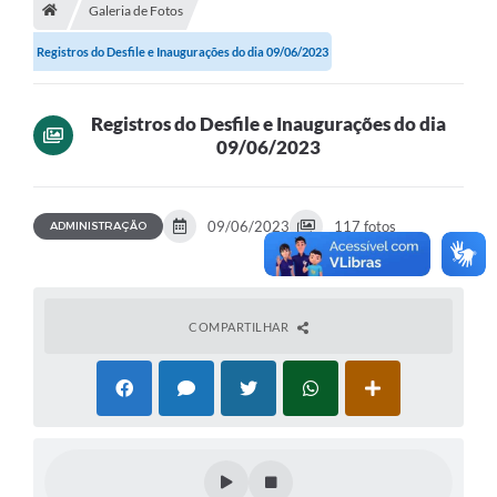
Contratos
Galeria de Fotos
Arquivos
Registros do Desfile e Inaugurações do dia 09/06/2023
Farmácia Básica
Registros do Desfile e Inaugurações do dia
Lei Paulo Gustavo
09/06/2023
Lei Aldir Blanc
09/06/2023
117 fotos
Serviços
ADMINISTRAÇÃO
Ouvidoria
Política de Privacidade
COMPARTILHAR
Parcerias OSC
Transparência
A Nossa Cidade
Galeria de Fotos