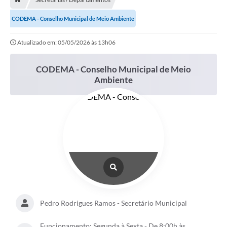
Contratos
CODEMA - Conselho Municipal de Meio Ambiente
Arquivos
Atualizado em: 05/05/2026 às 13h06
Farmácia Básica
Lei Paulo Gustavo
CODEMA - Conselho Municipal de Meio
Ambiente
Lei Aldir Blanc
Serviços
Ouvidoria
Política de Privacidade
Parcerias OSC
Transparência
Pedro Rodrigues Ramos - Secretário Municipal
A Nossa Cidade
Galeria de Fotos
Funcionamento: Segunda à Sexta - De 8:00h às