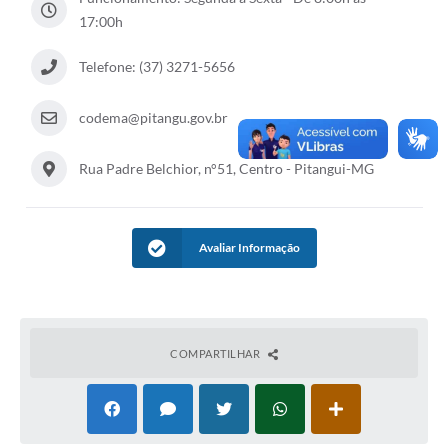
17:00h
Contratos
Telefone: (37) 3271-5656
Audiências Públicas
Arquivos para Download
codema@pitangu.gov.br
Carta de Serviços
Rua Padre Belchior, n°51, Centro - Pitangui-MG
Notícias
Turismo
Avaliar Informação
Obras
Galeria de Vídeos
Secretarias
COMPARTILHAR
Projetos
Contas Públicas