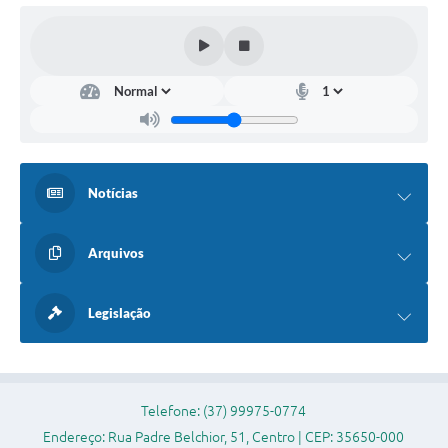
Legislação
Editais
Links
Serviços Online
Telefones Úteis
Notícias
Transparência
A Prefeitura
Arquivos
Enquete
Legislação
Jornal
Agenda
Diário Oficial
Telefone: (37) 99975-0774
Endereço: Rua Padre Belchior, 51, Centro | CEP: 35650-000
Contato