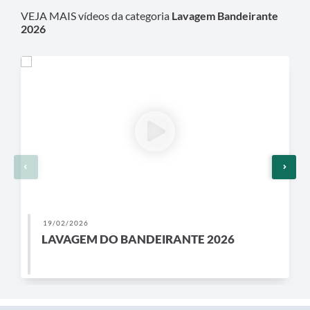
Legislação
VEJA MAIS vídeos da categoria
Lavagem Bandeirante
2026
Editais
Links
Serviços Online
Telefones Úteis
Transparência
A Prefeitura
Enquete
19/02/2026
Jornal
LAVAGEM DO BANDEIRANTE 2026
Agenda
Diário Oficial
Contato