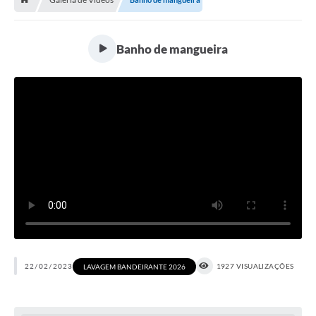
Contratos
Arquivos
Banho de mangueira
Farmácia Básica
Lei Paulo Gustavo
Lei Aldir Blanc
Serviços
Ouvidoria
Política de Privacidade
Parcerias OSC
Transparência
22/02/2023
1927 VISUALIZAÇÕES
LAVAGEM BANDEIRANTE 2026
A Nossa Cidade
Galeria de Fotos