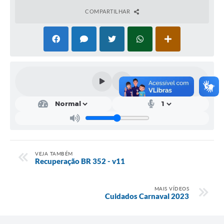
COMPARTILHAR
Contratos
Audiências Públicas
Arquivos para Download
Carta de Serviços
Notícias
Turismo
Obras
Galeria de Vídeos
VEJA TAMBÉM
Recuperação BR 352 - v11
Secretarias
MAIS VÍDEOS
Projetos
Cuidados Carnaval 2023
Contas Públicas