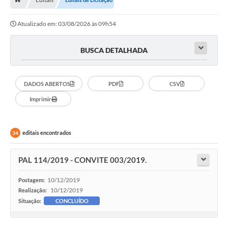
Contratos
Atualizado em: 03/08/2026 às 09h54
Arquivos
Farmácia Básica
BUSCA DETALHADA
Lei Paulo Gustavo
Lei Aldir Blanc
DADOS ABERTOS
PDF
CSV
Imprimir
Serviços
Ouvidoria
editais encontrados
34
Política de Privacidade
PAL 114/2019 - CONVITE 003/2019.
Parcerias OSC
10/12/2019
Postagem:
Transparência
10/12/2019
Realização:
Situação:
CONCLUÍDO
A Nossa Cidade
Galeria de Fotos