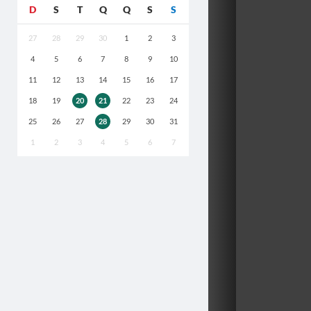
D
S
T
Q
Q
S
S
27
28
29
30
1
2
3
4
5
6
7
8
9
10
11
12
13
14
15
16
17
18
19
20
21
22
23
24
25
26
27
28
29
30
31
1
2
3
4
5
6
7