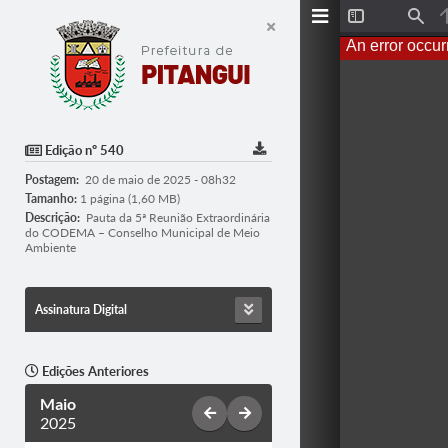
T
F
o
i
An error occur
g
n
g
d
l
e
S
i
d
Edição nº 540
e
b
Postagem:
20 de maio de 2025 - 08h32
a
r
Tamanho:
1 página (1,60 MB)
Descrição:
Pauta da 5ª Reunião Extraordinária
do CODEMA – Conselho Municipal de Meio
Ambiente
Assinatura Digital
Edições Anteriores
Maio
2025