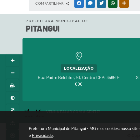
COMPARTILHAR
FACEBOOK
MESSENGER
TWITTER
WHATSAPP
OUTRAS
PREFEITURA MUNICIPAL DE
PITANGUI
LOCALIZAÇÃO
Rua Padre Belchior, 51, Centro CEP: 35650-
Se
000
VENHA FALAR COM A GENTE!
Prefeitura Municipal de Pitangui - MG e os cookies: nosso si
© Copy
e
Privacidade
.