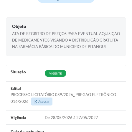
Contratos
Audiências Públicas
Objeto
Arquivos para Download
ATA DE REGISTRO DE PREÇOS PARA EVENTUAL AQUISIÇÃO
DE MEDICAMENTOS VISANDO A DISTRIBUIÇÃO GRATUITA
Carta de Serviços
NA FARMÁCIA BÁSICA DO MUNICIPIO DE PITANGUI
Notícias
Turismo
Situação
VIGENTE
Obras
Edital
Galeria de Vídeos
PROCESSO LICITATÓRIO 089/2026_ PREGÃO ELETRÔNICO
016/2026
Secretarias
Acessar
Projetos
Vigência
De 28/05/2026 à 27/05/2027
Contas Públicas
Data da assinatura