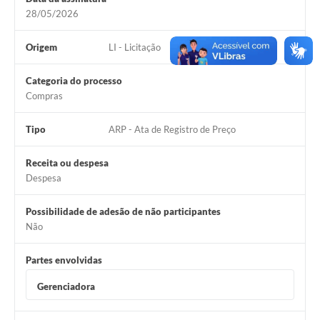
Legislação
28/05/2026
Editais
Origem
LI - Licitação
Links
Categoria do processo
Serviços Online
Compras
Telefones Úteis
Tipo
ARP - Ata de Registro de Preço
Transparência
Receita ou despesa
Despesa
A Prefeitura
Enquete
Possibilidade de adesão de não participantes
Não
Jornal
Partes envolvidas
Agenda
Gerenciadora
Diário Oficial
Contato