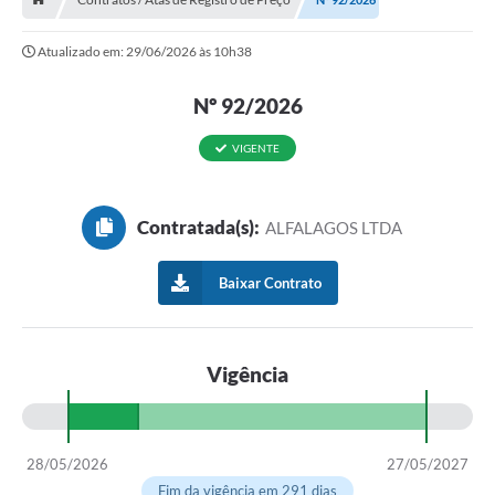
Contratos
Atualizado em: 29/06/2026 às 10h38
Arquivos
Farmácia Básica
Nº 92/2026
Lei Paulo Gustavo
VIGENTE
Lei Aldir Blanc
Contratada(s):
Serviços
ALFALAGOS LTDA
Ouvidoria
Baixar Contrato
Política de Privacidade
Parcerias OSC
Vigência
Transparência
A Nossa Cidade
28/05/2026
27/05/2027
Galeria de Fotos
Fim da vigência em 291 dias